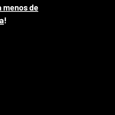
ta menos de
ra
!