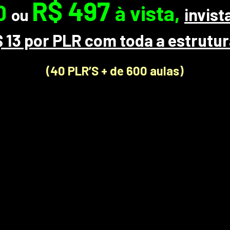
R$ 497
0
à vista,
invis
ou
 13 por PLR com toda a estrutu
(40 PLR’S + de 600 aulas)