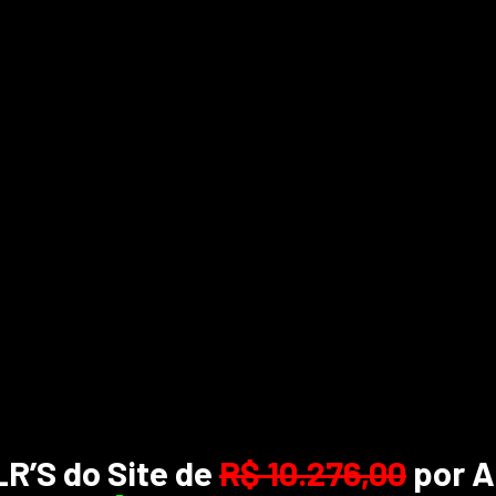
R’S do Site de
R$ 10.276,00
por 