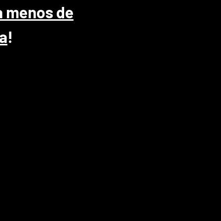
ta menos de
ra
!