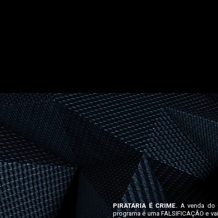
PIRATARIA É CRIME.
A venda do C
programa é uma FALSIFICAÇÃO e vai c