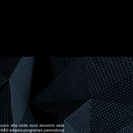
outro site onde você encontre este
s. NÃO adquira programas parecidos e