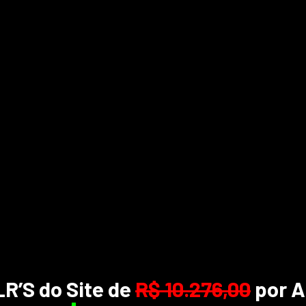
R’S do Site de
R$ 10.276,00
por 