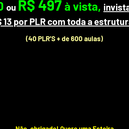
R$ 497
0
à vista,
invis
ou
 13 por PLR com toda a estrutu
(40 PLR’S + de 600 aulas)
Não, obrigado! Quero uma Esteira